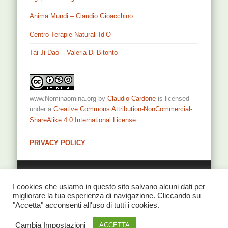
Anima Mundi – Claudio Gioacchino
Centro Terapie Naturali Id’O
Tai Ji Dao – Valeria Di Bitonto
www.Nominaomina.org
by
Claudio Cardone
is licensed
under a
Creative Commons Attribution-NonCommercial-
ShareAlike 4.0 International License
.
PRIVACY POLICY
Privacy
I cookies che usiamo in questo sito salvano alcuni dati per
migliorare la tua esperienza di navigazione. Cliccando su
"Accetta" acconsenti all'uso di tutti i cookies.
Cambia Impostazioni
© 2026 NominaOmina di Claudio Cardone
ACCETTA