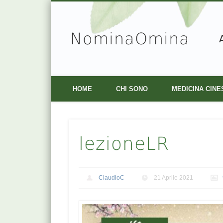
NominaOmina
Facebook
Vimeo
HOME
CHI SONO
MEDICINA CINE
lezioneLR
ClaudioC
21 Aprile 2021