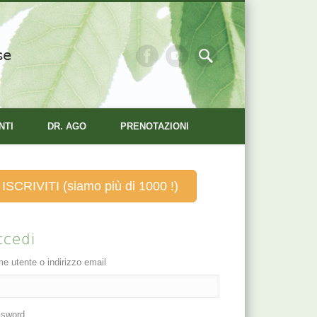
se
NTI
DR. AGO
PRENOTAZIONI
ISCRIVITI (siamo più di 1000 !)
ccedi
e utente o indirizzo email
sword