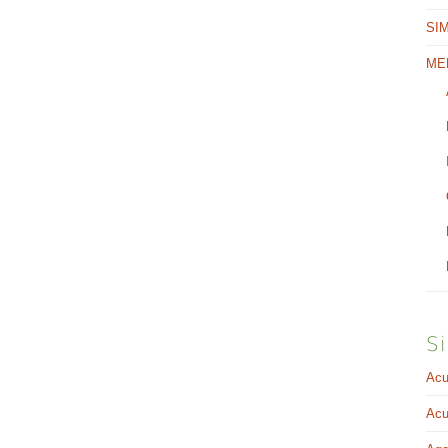
SI
ME
Si
Acu
Acu