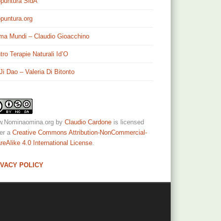
puntura SidA
puntura.org
ma Mundi – Claudio Gioacchino
tro Terapie Naturali Id’O
 Ji Dao – Valeria Di Bitonto
.Nominaomina.org
by
Claudio Cardone
is licensed
er a
Creative Commons Attribution-NonCommercial-
reAlike 4.0 International License
.
IVACY POLICY