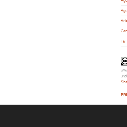
Ago
Ago
Ani
Cen
Tai
www
und
Sha
PR