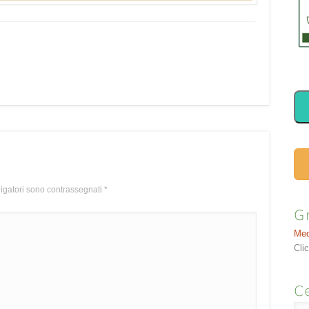
ligatori sono contrassegnati
*
G
Med
Cli
Ce