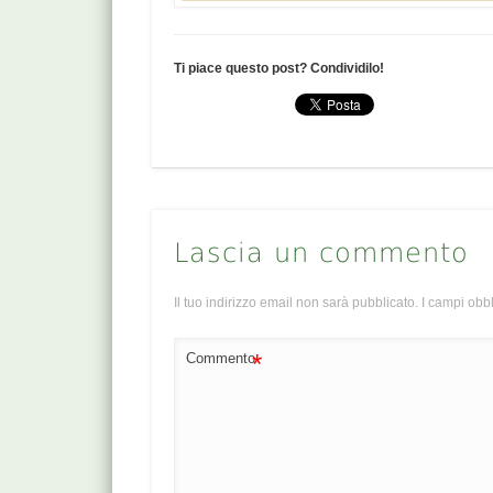
Ti piace questo post? Condividilo!
Lascia un commento
Il tuo indirizzo email non sarà pubblicato.
I campi obb
*
Commento