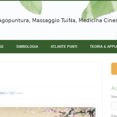
Agopuntura, Massaggio TuiNa, Medicina Cine
SE
SIMBOLOGIA
ATLANTE PUNTI
TEORIA & APPU
A
960 × 720
pixels
Nom
Pas