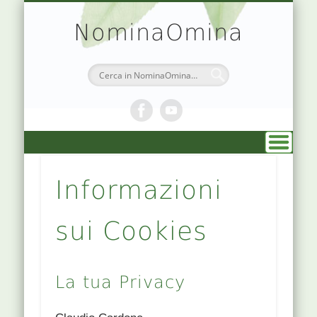
TEORIA & APPUNTI
MEDICINA CINESE
ATLANTE PUNTI
PRENOTAZIONI
SIMBOLOGIA
CHI SONO
DR. AGO
HOME
NominaOmina
Informazioni
sui Cookies
La tua Privacy