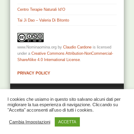
Centro Terapie Naturali Id’O
Tai Ji Dao – Valeria Di Bitonto
www.Nominaomina.org
by
Claudio Cardone
is licensed
under a
Creative Commons Attribution-NonCommercial-
ShareAlike 4.0 International License
.
PRIVACY POLICY
Privacy
I cookies che usiamo in questo sito salvano alcuni dati per
migliorare la tua esperienza di navigazione. Cliccando su
"Accetta" acconsenti all'uso di tutti i cookies.
© 2026 NominaOmina di Claudio Cardone
Cambia Impostazioni
ACCETTA
Powered by
One Designs