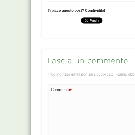
Ti piace questo post? Condividilo!
Lascia un commento
Il tuo indirizzo email non sarà pubblicato.
I campi obb
*
Commento