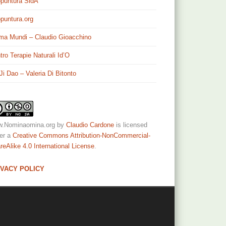
puntura SidA
puntura.org
ma Mundi – Claudio Gioacchino
tro Terapie Naturali Id’O
 Ji Dao – Valeria Di Bitonto
.Nominaomina.org
by
Claudio Cardone
is licensed
er a
Creative Commons Attribution-NonCommercial-
reAlike 4.0 International License
.
IVACY POLICY