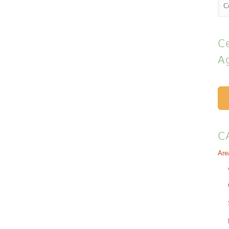
Ce
A
C
Are