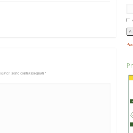
Ac
Pas
P
ligatori sono contrassegnati
*