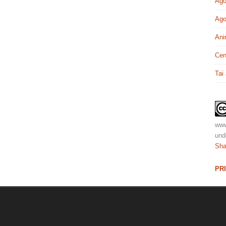
Ago
Ago
Ani
Cen
Tai
www
und
Sha
PR