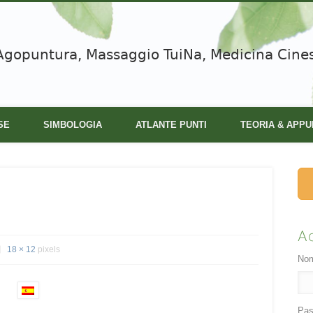
Agopuntura, Massaggio TuiNa, Medicina Cine
SE
SIMBOLOGIA
ATLANTE PUNTI
TEORIA & APPU
A
18 × 12
pixels
Nom
Pas