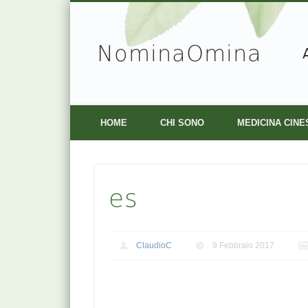
NominaOmina
Facebook
Vimeo
HOME
CHI SONO
MEDICINA CINE
es
ClaudioC
9 Febbraio 2017