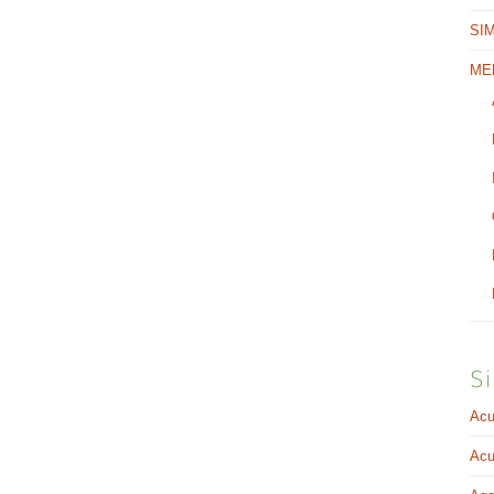
SI
ME
Si
Acu
Acu