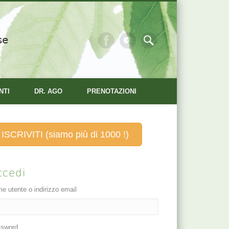
se
NTI
DR. AGO
PRENOTAZIONI
ISCRIVITI (siamo più di 1000 !)
ccedi
e utente o indirizzo email
sword