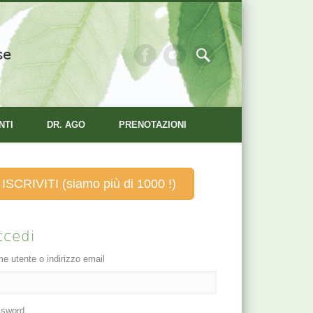
se
NTI
DR. AGO
PRENOTAZIONI
ISCRIVITI (siamo più di 1000 !)
ccedi
e utente o indirizzo email
sword