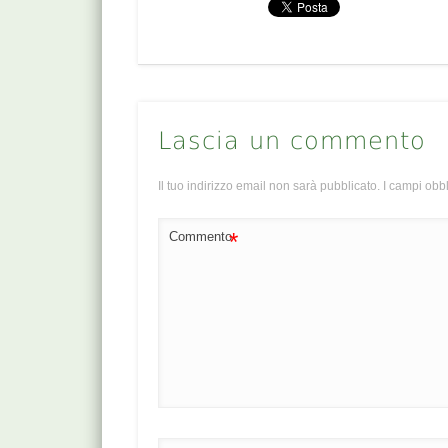
Lascia un commento
Il tuo indirizzo email non sarà pubblicato.
I campi obb
*
Commento