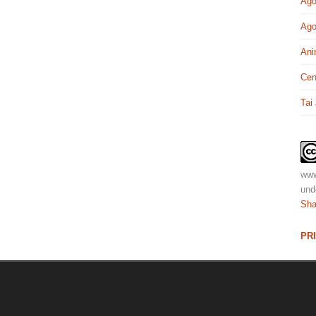
Ago
Ago
Ani
Cen
Tai
www
und
Sha
PR