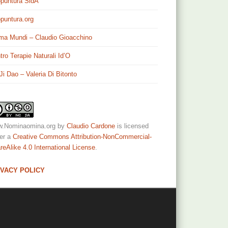
puntura SidA
puntura.org
ma Mundi – Claudio Gioacchino
tro Terapie Naturali Id’O
 Ji Dao – Valeria Di Bitonto
.Nominaomina.org
by
Claudio Cardone
is licensed
er a
Creative Commons Attribution-NonCommercial-
reAlike 4.0 International License
.
IVACY POLICY