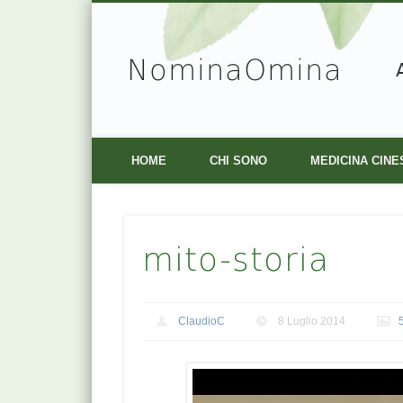
NominaOmina
Facebook
Vimeo
HOME
CHI SONO
MEDICINA CINE
mito-storia
ClaudioC
8 Luglio 2014