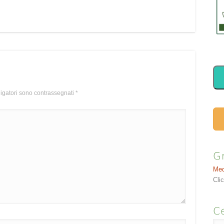
ligatori sono contrassegnati
*
G
Med
Cli
Ce