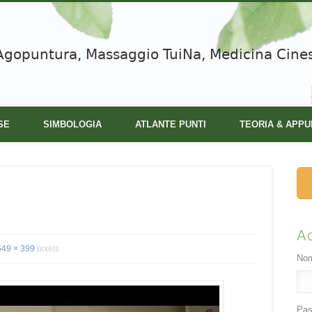
Agopuntura, Massaggio TuiNa, Medicina Cine
SE
SIMBOLOGIA
ATLANTE PUNTI
TEORIA & APPU
A
549 × 399
pixels
Nom
Pas