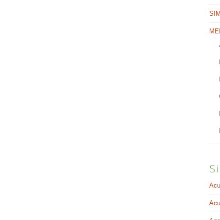
SI
ME
Si
Acu
Acu