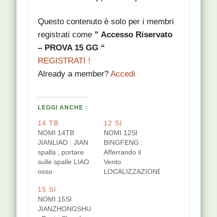
Questo contenuto è solo per i membri
registrati come
” Accesso Riservato
– PROVA 15 GG “
REGISTRATI !
Already a member?
Accedi
LEGGI ANCHE :
14 TB
12 SI
NOMI 14TB
NOMI 12SI
JIANLIAO : JIAN
BINGFENG :
spalla , portare
Afferrando il
sulle spalle LIAO
Vento
osso
LOCALIZZAZIONE
LOCALIZZAZIONE
[protected] Nella
15 SI
[protected] Sulla
regione
NOMI 15SI
faccia posteriore
scapolare, nel
JIANZHONGSHU
del braccio, sotto
centro della fossa