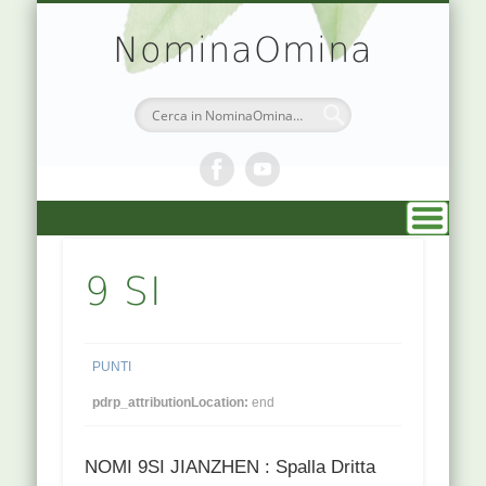
TEORIA & APPUNTI
MEDICINA CINESE
ATLANTE PUNTI
PRENOTAZIONI
SIMBOLOGIA
CHI SONO
DR. AGO
HOME
NominaOmina
9 SI
PUNTI
pdrp_attributionLocation:
end
NOMI 9SI JIANZHEN : Spalla Dritta