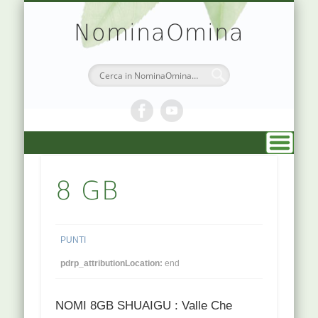
TEORIA & APPUNTI
MEDICINA CINESE
ATLANTE PUNTI
PRENOTAZIONI
SIMBOLOGIA
CHI SONO
DR. AGO
HOME
NominaOmina
8 GB
PUNTI
pdrp_attributionLocation:
end
NOMI 8GB SHUAIGU : Valle Che