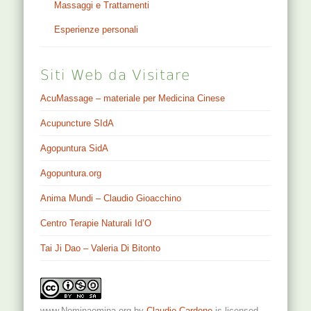
Massaggi e Trattamenti
Esperienze personali
Siti Web da Visitare
AcuMassage – materiale per Medicina Cinese
Acupuncture SIdA
Agopuntura SidA
Agopuntura.org
Anima Mundi – Claudio Gioacchino
Centro Terapie Naturali Id’O
Tai Ji Dao – Valeria Di Bitonto
www.Nominaomina.org
by
Claudio Cardone
is licensed