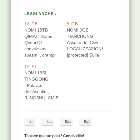
LEGGI ANCHE :
18 TB
9 GB
NOMI 18TB
NOMI 9GB
QIMAI : Nome:
TIANCHONG :
Qimai QI
Assalto del Cielo
convulsioni,
LOCALIZZAZIONE
spasmi , crampi
[protected] Sulla
MAI vaso
faccia laterale del
19 SI
sanguigno Nome
capo, 1,5 cun
NOMI 19SI
secondario: Zimai
sopra e 0,5 cun
TINGGONG
ZI ricchezza,
dietro il punto più
: Palazzo
valore, qualità
elevato
dell’Ascolto ,
innate MAI vaso
dell'orecchio. 0,5
(LINGSHU, CIJIE
sanguigno Nome
cun dietro 8 GB
ZHENXIE),
secondario: Timai
Puntura obliqua,
padiglione
TI corpo,
1-2 cm di
dell’ascolto;
membra, forma,
profondità.
2lr
7pc
8gb
9gb
DUOSUOWEN,
modello MAI vaso
FUNZIONI punto
(SUWEN,QIXUELUN,nota
sanguigno Nome
di incontro con il
di Wangbing;
secondario: Qitun
Ti piace questo post? Condividilo!
meridiano di BL.