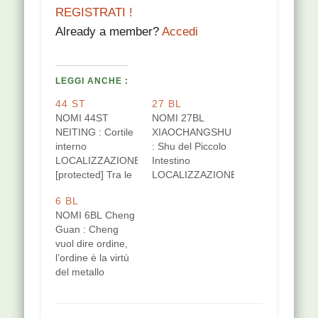
REGISTRATI !
Already a member?
Accedi
LEGGI ANCHE :
44 ST
27 BL
NOMI 44ST
NOMI 27BL
NEITING : Cortile
XIAOCHANGSHU
interno
: Shu del Piccolo
LOCALIZZAZIONE
Intestino
[protected] Tra le
LOCALIZZAZIONE
articolazioni
[protected]
6 BL
metatarso-
Sull'orizzontale
NOMI 6BL Cheng
falangee del 2º e
passante per il 1º
Guan : Cheng
3º dito del piede.
forame sacrale, 2
vuol dire ordine,
Puntura
distanze dalla
l’ordine è la virtù
perpendicolare,
linea mediana
del metallo
1-1,5 cm di
posteriore.
LOCALIZZAZIONE
profondità.
Puntura
[protected] 2,5
FUNZIONI punto
perpendicolare,
cun
stella del cielo Ma
1-2,5 cm di