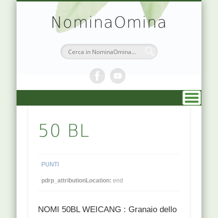
TEORIA & APPUNTI
MEDICINA CINESE
ATLANTE PUNTI
PRENOTAZIONI
SIMBOLOGIA
CHI SONO
DR. AGO
HOME
NominaOmina
50 BL
PUNTI
pdrp_attributionLocation:
end
NOMI 50BL WEICANG : Granaio dello