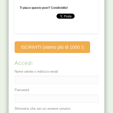
favoriscono
Purifica il calore e
dello yang wei
diffusione dei Jin:
Ti piace questo post? Condividilo!
detossifica il…
mai GB…
6LU, 8LU 16SI:
utile per perdita
improvvisa della
vista e disturbi
ad…
ISCRIVITI (siamo più di 1000 !)
Accedi
Nome utente o indirizzo email
Password
Dimostra che sei un essere umano