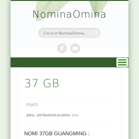
TEORIA & APPUNTI
MEDICINA CINESE
ATLANTE PUNTI
PRENOTAZIONI
SIMBOLOGIA
CHI SONO
DR. AGO
HOME
NominaOmina
37 GB
PUNTI
pdrp_attributionLocation:
end
NOMI 37GB GUANGMING :