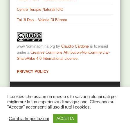
Centro Terapie Naturali Id’O
Tai Ji Dao – Valeria Di Bitonto
www.Nominaomina.org
by
Claudio Cardone
is licensed
under a
Creative Commons Attribution-NonCommercial-
ShareAlike 4.0 International License
.
PRIVACY POLICY
Privacy
I cookies che usiamo in questo sito salvano alcuni dati per
migliorare la tua esperienza di navigazione. Cliccando su
"Accetta" acconsenti all'uso di tutti i cookies.
© 2026 NominaOmina di Claudio Cardone
Cambia Impostazioni
ACCETTA
Powered by
One Designs