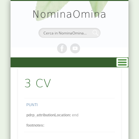
TEORIA & APPUNTI
MEDICINA CINESE
ATLANTE PUNTI
PRENOTAZIONI
SIMBOLOGIA
CHI SONO
DR. AGO
HOME
NominaOmina
3 CV
PUNTI
pdrp_attributionLocation:
end
footnotes: