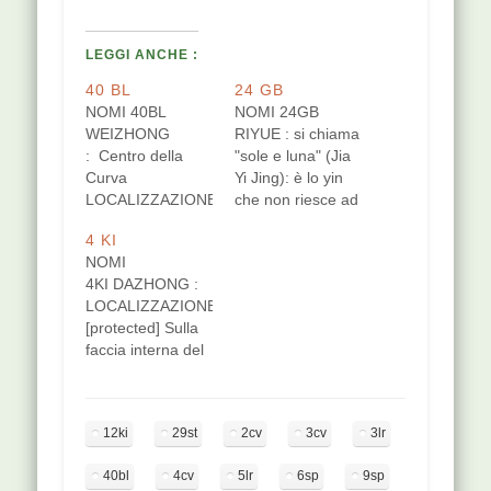
LEGGI ANCHE :
40 BL
24 GB
NOMI 40BL
NOMI 24GB
WEIZHONG
RIYUE : si chiama
: Centro della
"sole e luna" (Jia
Curva
Yi Jing): è lo yin
LOCALIZZAZIONE
che non riesce ad
Nel punto medio
andare verso lo
4 KI
della piega di
yang . Zhenjiu
NOMI
flessione del
Xue: "Per
4KI DAZHONG :
ginocchio.
decidere c’è
LOCALIZZAZIONE
Puntura
bisogno di
[protected] Sulla
perpendicolare,
chiedere
faccia interna del
2-4 cm di
chiarezza, la
piede, nell'angolo
profondità oppure
chiarezza (il
formato dal
pungere o
carattere) è
tendine d'Achille
incidere per far
composto di sole
12ki
29st
2cv
3cv
3lr
con la tuberosità
sanguinare.
e luna perciò si
posteriore del
FUNZIONI punto
ha il termine,
40bl
4cv
5lr
6sp
9sp
calcagno.
di incontro con il
riyue, sole…