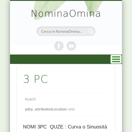
TEORIA & APPUNTI
MEDICINA CINESE
ATLANTE PUNTI
PRENOTAZIONI
SIMBOLOGIA
CHI SONO
DR. AGO
HOME
NominaOmina
3 PC
PUNTI
pdrp_attributionLocation:
end
NOMI 3PC QUZE : Curva o Sinuosità