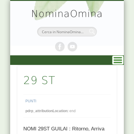
TEORIA & APPUNTI
MEDICINA CINESE
ATLANTE PUNTI
PRENOTAZIONI
SIMBOLOGIA
CHI SONO
DR. AGO
HOME
NominaOmina
29 ST
PUNTI
pdrp_attributionLocation:
end
NOMI 29ST GUILAI : Ritorno, Arriva