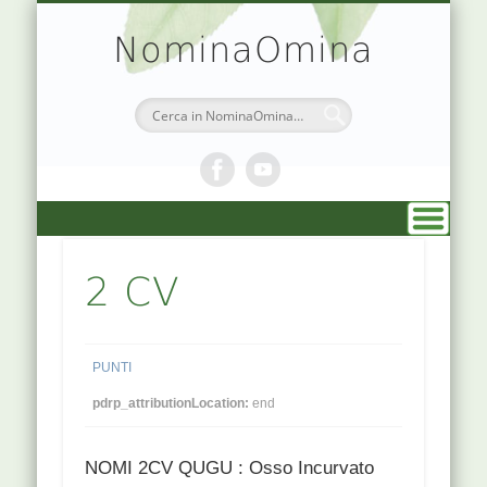
TEORIA & APPUNTI
MEDICINA CINESE
ATLANTE PUNTI
PRENOTAZIONI
SIMBOLOGIA
CHI SONO
DR. AGO
HOME
NominaOmina
2 CV
PUNTI
pdrp_attributionLocation:
end
NOMI 2CV QUGU : Osso Incurvato