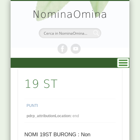
TEORIA & APPUNTI
MEDICINA CINESE
ATLANTE PUNTI
PRENOTAZIONI
SIMBOLOGIA
CHI SONO
DR. AGO
HOME
NominaOmina
19 ST
PUNTI
pdrp_attributionLocation:
end
NOMI 19ST BURONG : Non