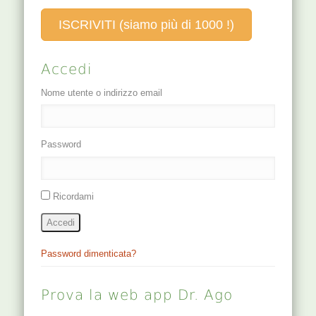
palazzo
yang wei mai,…
ISCRIVITI (siamo più di 1000 !)
imperiale). Se,
però, al termine
Fu aggiungiamo il
Accedi
radicale…
Nome utente o indirizzo email
Password
Ricordami
Accedi
Password dimenticata?
Prova la web app Dr. Ago