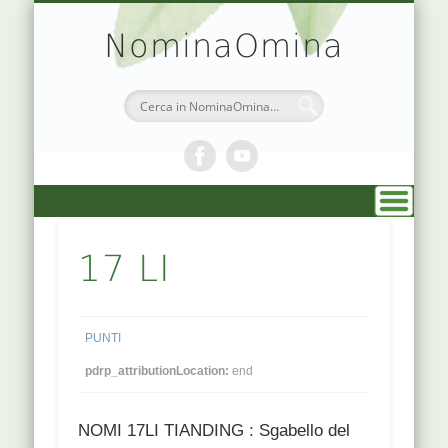
TEORIA & APPUNTI
MEDICINA CINESE
ATLANTE PUNTI
PRENOTAZIONI
SIMBOLOGIA
CHI SONO
DR. AGO
HOME
NominaOmina
17 LI
PUNTI
pdrp_attributionLocation:
end
NOMI 17LI TIANDING : Sgabello del