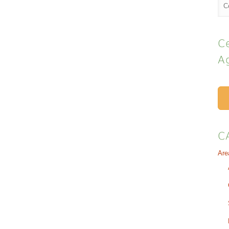
Ce
A
C
Are