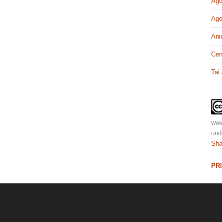
Ago
Ago
Ani
Cen
Tai
www
und
Sha
PR