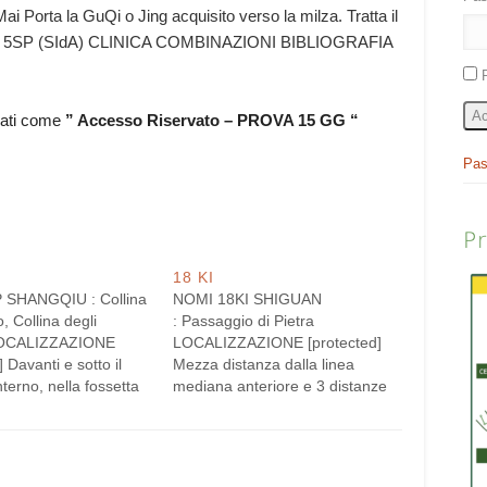
 Porta la GuQi o Jing acquisito verso la milza. Tratta il
LU e 5SP (SIdA) CLINICA COMBINAZIONI BIBLIOGRAFIA
Ac
rati come
” Accesso Riservato – PROVA 15 GG “
Pas
P
18 KI
 SHANGQIU : Collina
NOMI 18KI SHIGUAN
, Collina degli
: Passaggio di Pietra
OCALIZZAZIONE
LOCALIZZAZIONE [protected]
 Davanti e sotto il
Mezza distanza dalla linea
nterno, nella fossetta
mediana anteriore e 3 distanze
segna medialmente al
sopra la linea ombelicale
l muscolo tibiale
trasversa. Al medesimo livello si
durante la flessione
trova il 11 CV Jianli. Puntura
l piede. Alla giunzione
perpendicolare, 1-2,5 cm di