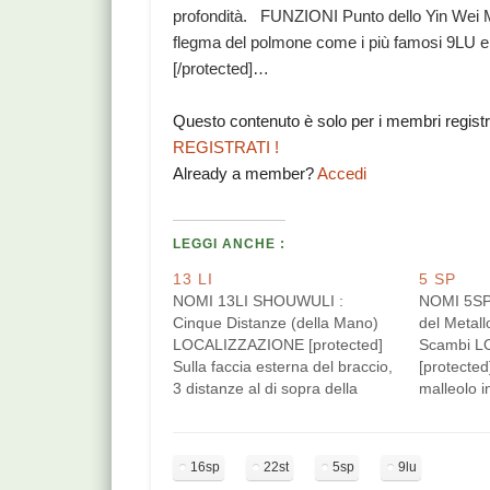
profondità. FUNZIONI Punto dello Yin Wei Mai
flegma del polmone come i più famosi 9
[/protected]…
Questo contenuto è solo per i membri regist
REGISTRATI !
Already a member?
Accedi
LEGGI ANCHE :
13 LI
5 SP
NOMI 13LI SHOUWULI :
NOMI 5SP
Cinque Distanze (della Mano)
del Metallo
LOCALIZZAZIONE [protected]
Scambi L
Sulla faccia esterna del braccio,
[protected]
3 distanze al di sopra della
malleolo i
piega del gomito, tra il ventre
che si di
del bicipite e l'omero. Puntura
tendine de
perpendicolare, 2-4 cm di
anteriore 
16sp
22st
5sp
9lu
profondità. PERICOLO DI
dorsale de