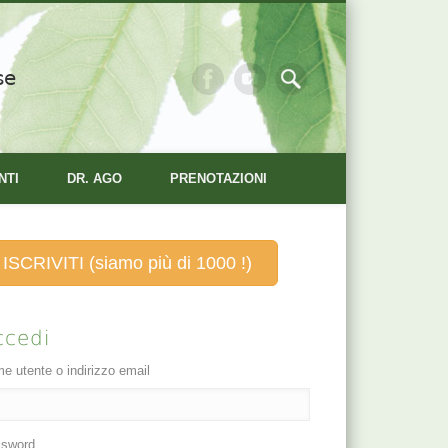
se
NTI
DR. AGO
PRENOTAZIONI
ISCRIVITI (siamo più di 1000 !)
ccedi
e utente o indirizzo email
sword