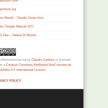
puntura SidA
puntura.org
ma Mundi – Claudio Gioacchino
tro Terapie Naturali Id’O
 Ji Dao – Valeria Di Bitonto
.Nominaomina.org
by
Claudio Cardone
is licensed
er a
Creative Commons Attribution-NonCommercial-
reAlike 4.0 International License
.
IVACY POLICY