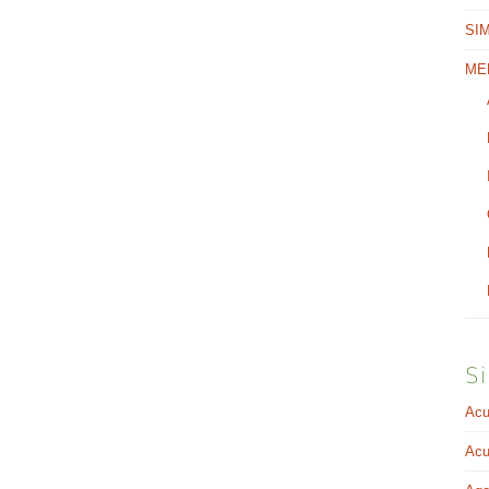
SI
ME
Si
Acu
Acu