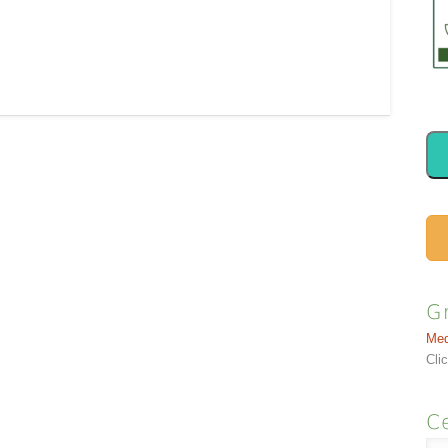
ea verticale disegnata
profondità. FUNZIONI Punto del
ordo anteriore del
Chong Mai CLINICA
mediale e…
Insolitamente per un punto
localizzato sopra l’ombelico,
18KI…
G
Med
Cli
Ce