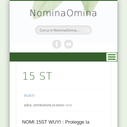
TEORIA & APPUNTI
MEDICINA CINESE
ATLANTE PUNTI
PRENOTAZIONI
SIMBOLOGIA
CHI SONO
DR. AGO
HOME
NominaOmina
15 ST
PUNTI
pdrp_attributionLocation:
end
NOMI 15ST WUYI : Protegge la