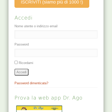
ISCRIVITI (siamo più di 1000 !)
con pienezza al
COMBINAZIONI
torace,
BIBLIOGRAFIA…
ninfomania o
Accedi
comunque
ossessioni
Nome utente o indirizzo email
sessuali,
soprattutto nella
donna. Unico
punto della milza
Password
che ha…
Ricordami
Accedi
Password dimenticata?
Prova la web app Dr. Ago