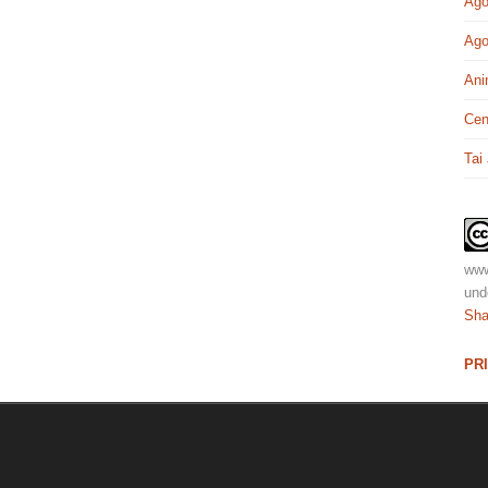
Ago
Ago
Ani
Cen
Tai
www
und
Sha
PR