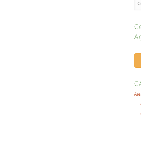
Ce
A
C
Are