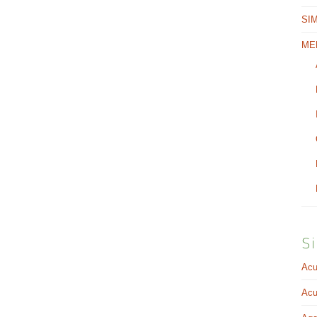
SI
ME
Si
Acu
Acu