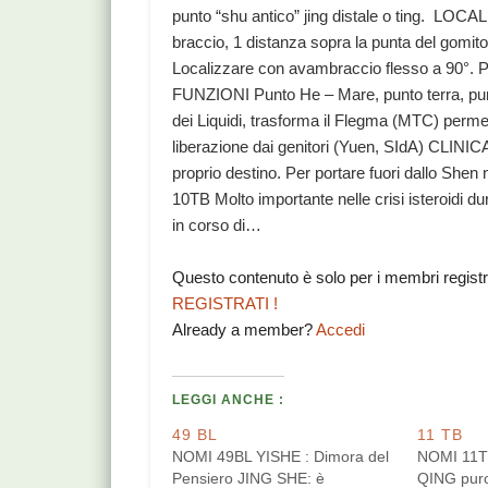
punto “shu antico” jing distale o ting. LOCA
braccio, 1 distanza sopra la punta del gomito
Localizzare con avambraccio flesso a 90°. Pu
FUNZIONI Punto He – Mare, punto terra, punto
dei Liquidi, trasforma il Flegma (MTC) permett
liberazione dai genitori (Yuen, SIdA) CLINICA
proprio destino. Per portare fuori dallo She
10TB Molto importante nelle crisi isteroidi 
in corso di…
Questo contenuto è solo per i membri regist
REGISTRATI !
Already a member?
Accedi
LEGGI ANCHE :
49 BL
11 TB
NOMI 49BL YISHE : Dimora del
NOMI 11
Pensiero JING SHE: è
QING puro,