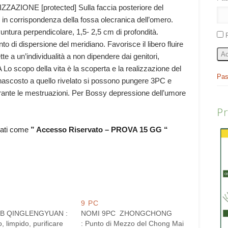
LIZZAZIONE [protected] Sulla faccia posteriore del
 in corrispondenza della fossa olecranica dell’omero.
ntura perpendicolare, 1,5- 2,5 cm di profondità.
 di dispersione del meridiano. Favorisce il libero fluire
Ac
e a un’individualità a non dipendere dai genitori,
 Lo scopo della vita è la scoperta e la realizzazione del
Pas
n nascosto a quello rivelato si possono pungere 3PC e
durante le mestruazioni. Per Bossy depressione dell’umore
P
rati come
” Accesso Riservato – PROVA 15 GG “
9 PC
TB QINGLENGYUAN :
NOMI 9PC ZHONGCHONG
 limpido, purificare
: Punto di Mezzo del Chong Mai