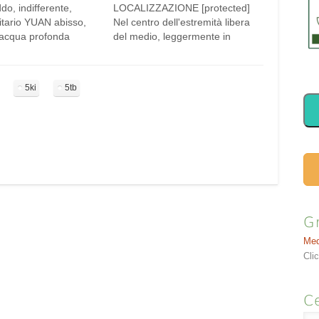
o, indifferente,
LOCALIZZAZIONE [protected]
itario YUAN abisso,
Nel centro dell'estremità libera
 acqua profonda
del medio, leggermente in
ndario:
direzione palmare rispetto
uan QING puro,
all'epifisi distale della falangetta.
urificare LENG freddo,
Localizzazione alternativa: 2
5ki
5tb
e, calmo, solitario
millimetri dietro e lateralmente
gente, fontana Nome
all'angolo ungueale esterno del
o: Qingling QING
medio (a fronte dell'indice).
verde, il colore della
Puntura perpendicolare, 2 mm
 LING meraviglioso,
di profondità oppure pungere o
turale Nome
incidere…
io: Qinghao…
G
Med
Cli
Ce