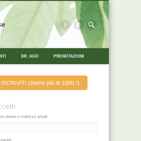
se
NTI
DR. AGO
PRENOTAZIONI
ISCRIVITI (siamo più di 1000 !)
ccedi
e utente o indirizzo email
sword