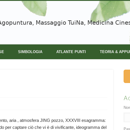
Agopuntura, Massaggio TuiNa, Medicina Cine
SE
SIMBOLOGIA
ATLANTE PUNTI
TEORIA & APPU
A
Nom
nto, aria , atmosfera JING pozzo, XXXVIII esagramma:
 per captare ciò che vi è di vivificante, ideogramma del
Pas