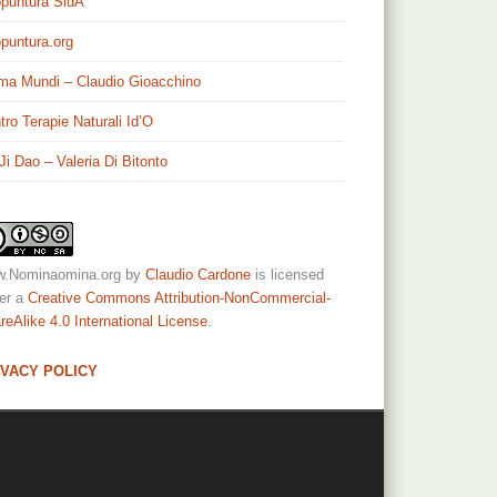
puntura SidA
puntura.org
ma Mundi – Claudio Gioacchino
tro Terapie Naturali Id’O
 Ji Dao – Valeria Di Bitonto
.Nominaomina.org
by
Claudio Cardone
is licensed
er a
Creative Commons Attribution-NonCommercial-
reAlike 4.0 International License
.
IVACY POLICY