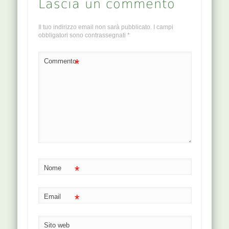
Lascia un commento
trattamento dei
punti. Il
massaggio è
Il tuo indirizzo email non sarà pubblicato.
I campi
obbligatori sono contrassegnati
*
profondo e…
*
Commento
*
Nome
*
Email
Sito web