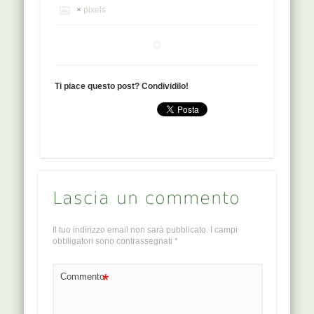
×
pixels
Ti piace questo post? Condividilo!
Lascia un commento
Il tuo indirizzo email non sarà pubblicato.
I campi
obbligatori sono contrassegnati
*
*
Commento