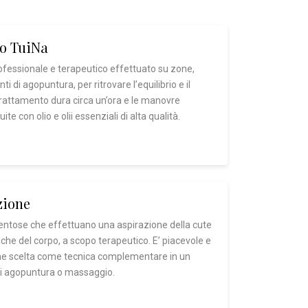
o TuiNa
fessionale e terapeutico effettuato su zone,
ti di agopuntura, per ritrovare l’equilibrio e il
trattamento dura circa un’ora e le manovre
e con olio e olii essenziali di alta qualità.
zione
ventose che effettuano una aspirazione della cute
iche del corpo, a scopo terapeutico. E’ piacevole e
ene scelta come tecnica complementare in un
i agopuntura o massaggio.