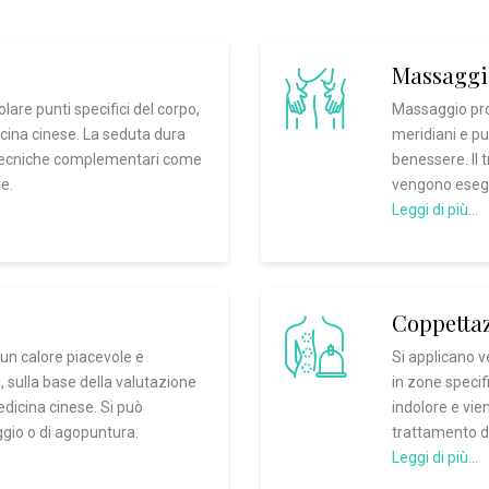
Massaggi
olare punti specifici del corpo,
Massaggio pro
dicina cinese. La seduta dura
meridiani e pun
a tecniche complementari come
benessere. Il 
e.
vengono eseguit
Leggi di più…
Coppetta
 un calore piacevole e
Si applicano 
, sulla base della valutazione
in zone specif
edicina cinese. Si può
indolore e vi
gio o di agopuntura.
trattamento d
Leggi di più…