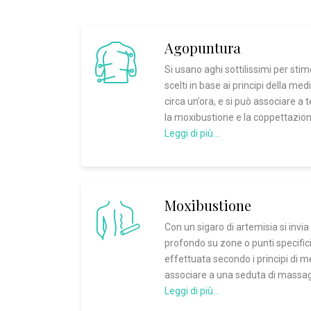
Agopuntura
Si usano aghi sottilissimi per stim
scelti in base ai principi della me
circa un’ora, e si può associare 
la moxibustione e la coppettazion
Leggi di più…
Moxibustione
Con un sigaro di artemisia si invia
profondo su zone o punti specifici
effettuata secondo i principi di m
associare a una seduta di massag
Leggi di più…