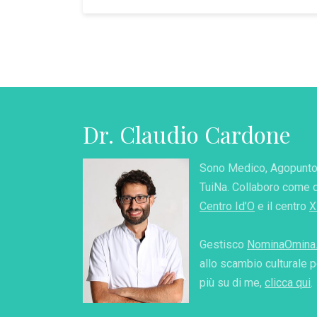
Dr. Claudio Cardone
Sono Medico, Agopuntor
TuiNa. Collaboro come 
Centro Id’O
e il centro
X
Gestisco
NominaOmina.
allo scambio culturale p
più su di me,
clicca qui
.